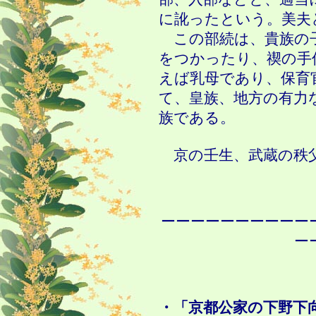
に訛ったという。美夫
この部続は、貴族の
をつかったり、禊の手
えば乳母であり、保育
て、皇族、地方の有力
族である。
京の壬生、武蔵の秩
ーーーーーーーーーー
ー
・「京都公家の下野下