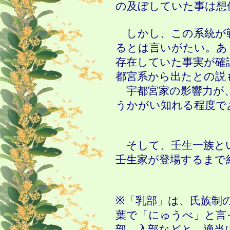
の及ぼしていた事は想
しかし、この系統が
るとは言いがたい。あ
存在していた事実が確
都宮系から出たとの説
宇都宮家の影響力が
うかがい知れる程度で
そして、壬生一族と
壬生家が登場するまで
※「乳部」は、氏族制
葉で「にゅうべ」と言
部、入部などと、適当