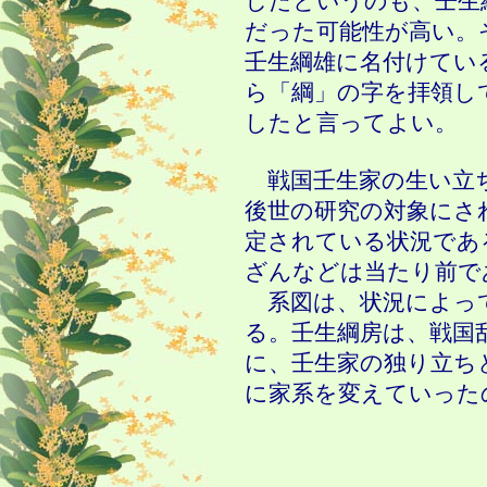
したというのも、壬生
だった可能性が高い。
壬生綱雄に名付けてい
ら「綱」の字を拝領し
したと言ってよい。
戦国壬生家の生い立
後世の研究の対象にさ
定されている状況であ
ざんなどは当たり前で
系図は、状況によっ
る。壬生綱房は、戦国
に、壬生家の独り立ち
に家系を変えていった