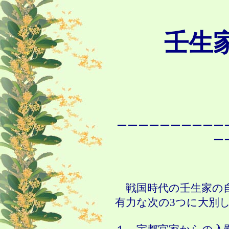
壬生
ーーーーーーーーーー
ー
戦国時代の壬生家の自
有力な次の
3
つに大別