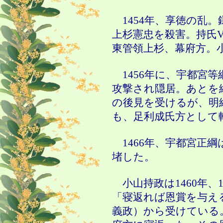
1454年、享徳の乱
上杉憲忠を殺害。持氏
東管領上杉、幕府方。
1456年に、宇都宮
攻撃され隠居。あとを
の後見を受けるが、明綱
も、足利成氏方として
1466年、宇都宮正
堵した。
小山持政は1460年、14
「寝返れば恩賞を与え
義政）から受けている。