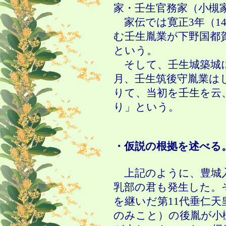
家・壬生官務家（小槻
家伝では寛正
3
年（
1
む壬生胤業が下野国都
という。
そして、壬生城築城に
月、壬生筑後守胤業は
りて、当初を壬生を云
り」という。
・仮説の根拠を述べる
上記のように、豊城
乳部の君も発生した。
を継いだ第
11
代垂仁天
のみこと）の後胤が小