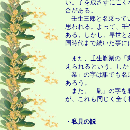
い。子を成さずに亡く
合がある。
壬生三郎と名乗って
思われる。よって、壬
ある。しかし、早世と
国時代まで続いた事に
また、壬生胤業の「
えられるという。しか
「業」の字は誰でも名
あろう。
また、「胤」の字を
が、これも同じく全く
・私見の説