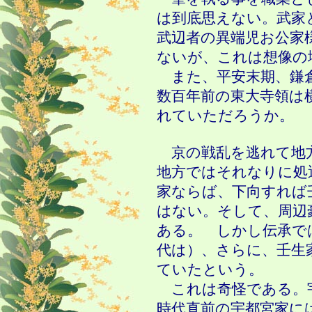
は到底思えない。武家
武辺者の異端児お公家
ないが、これは想像の
また、平安末期、鎌倉
数百年前の東大寺領は
れていただろうか
。
京の戦乱を逃れて地
地方ではそれなりに処
家ならば、下向すれば
はない。そして、周辺
ある。 しかし伝承で
代は）、さらに、壬生
ていたという。
これは奇怪である。
時代直前の宇都宮家に