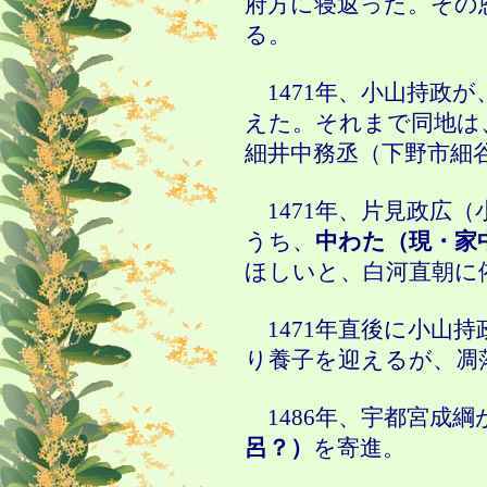
府方に寝返った。その
る。
1471年、小山持政が
えた。それまで同地は
細井中務丞（下野市細
1471年、片見政広（
うち、
中わた（現・家
ほしいと、白河直朝に
1471年直後に小山
り養子を迎えるが、凋
1486年、宇都宮成綱
呂？）
を寄進。