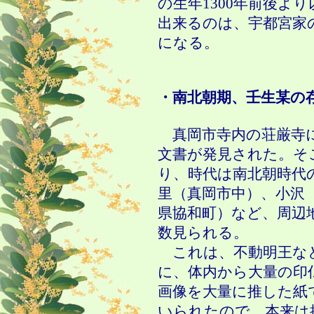
の生年
1300
年前後より
出来るのは、宇都宮家
になる。
・南北朝期、壬生某の
真岡市
寺内
の荘厳寺
文書が発見された。そ
り、時代は南北朝時代
里（真岡市中）、小沢
県協和町）など、周辺
数見られる。
これは、不動明王な
に、体内から大量の印
画像を大量に推した紙
いられたので、本来は