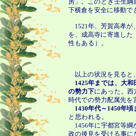
房」。このとき壬生綱
下横倉を安全に移動で
1521年、芳賀高孝が
を、成高寺に寄進した
性もある）。
以上の状況を見ると
1425年までは、大
の勢力下
にあった。西
時代での勢力配属先を
1430年代～1450
と思われる。
1456年に宇都宮等
政の後見を受ける事に