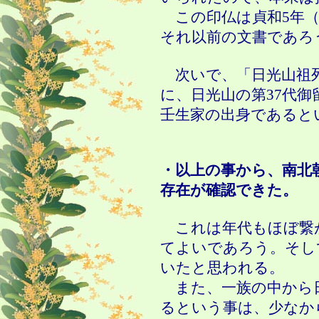
この印仏は貞和
5
年
それ以前の文書であろ
次いで、「日光山祖
に、日光山の第
37
代御
壬生家の出身であると
・以上の事から、南北
存在が確認できた。
これは年代もほぼ繋
てよいであろう。そし
いたと思われる。
また、一族の中から
るという事は、少なか