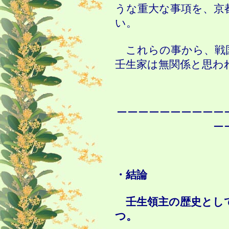
うな重大な事項を、京
い。
これらの事から、戦
壬生家は無関係と思わ
ーーーーーーーーーー
ー
・結論
壬生領主の歴史とし
つ。