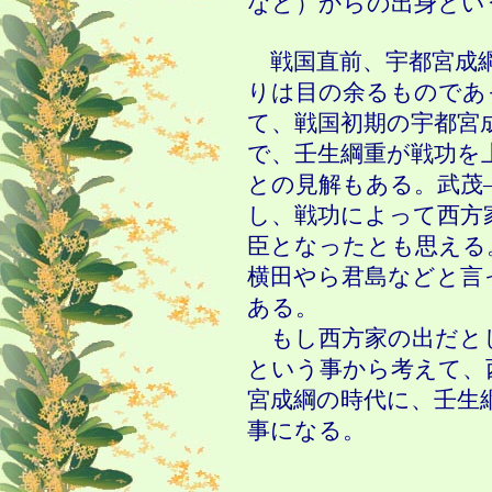
など）からの出身とい
戦国直前、宇都宮成綱
りは目の余るものであ
て、戦国初期の宇都宮
で、壬生綱重が戦功を
との見解もある。武茂
し、戦功によって西方
臣となったとも思える
横田やら君島などと言
ある。
もし西方家の出だと
という事から考えて、
宮成綱の時代に、壬生
事になる。