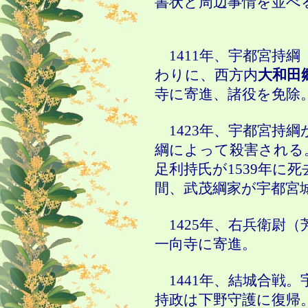
書状と周辺事情を並べ
1411年、宇都宮持綱
わりに、西方内
大和田
寺に寄進、諸役を免除
1423年、宇都宮持
綱によって殺害される
足利持氏が1539年に
間、武茂綱家が宇都宮
1425年、右兵衛尉（
一向寺に寄進。
1441年、結城合戦
持政は下野守護に復帰