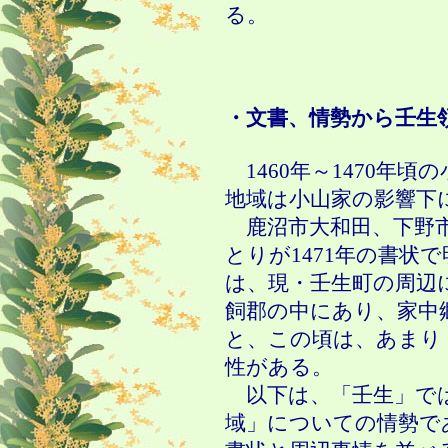
る。
・文書、情勢から壬生
1460年～1470年
地域は小山家の影響下
鹿沼市大和田、下野市
とりが1471年の書状
は、現・壬生町の周辺
飼郡の中にあり、家中
と、この頃は、あまり
性がある。
以下は、「壬生」で
域」についての情勢で