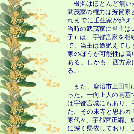
根拠はほとんど無い
武茂家の権力は芳賀家
れまでに壬生家が絶え
当時の武茂家に当主は
子）は、宇都宮家を相
で、当主は途絶えてし
家のほうが可能性は高
ある。しかも、西方家
る。
また、鹿沼市上田町に
った。一向上人の開基
は宇都宮城にもあり、
た。その末寺と思われ
家代々、宇都宮正綱、
に深く帰依しており、