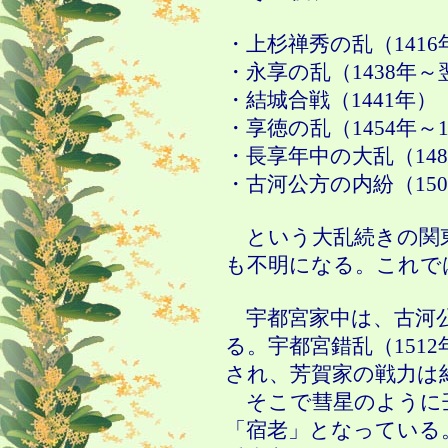
・上杉禅秀の乱（
1416
・永享の乱（
1438
年～
・結城合戦（
1441
年）
・享徳の乱（
1454
年～
・長享年中の大乱（
148
・古河公方の内紛（
150
という大乱続きの関
も不明になる。これで
宇都宮家中は、古河公
る。宇都宮錯乱（
1512
され、芳賀家の戦力は
そこで彗星のように
「宿老」となっている