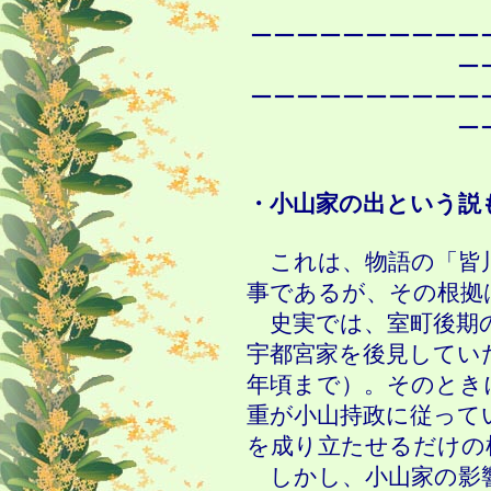
ーーーーーーーーーー
ー
ーーーーーーーーーー
ー
・小山家の出という説
これは、物語の「皆
事であるが、その根拠
史実では、室町後期の
宇都宮家を後見していた時
年頃まで）。そのとき
重が小山持政に従って
を成り立たせるだけの
しかし、小山家の影