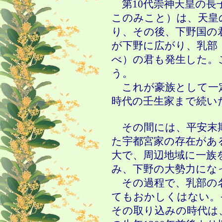
第
10
代崇神天皇の長
このみこと）は、天皇
り、その後、下野国の
が下野に広がり、乳部
べ）の君も発生した。
う。
これが豪族として一
時代の壬生家まで続い
その間には、平安末
た宇都宮家の存在があ
大で、周辺地域に一族
み、下野の大勢力にな
その過程で、乳部の
てもおかしくはない。
その取り込みの時代は