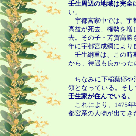
壬生周辺の地域は完全
い。
宇都宮家中では、宇都
高益が死去、権勢を増し
去。その子・芳賀高勝も
年に宇都宮成綱により
壬生綱重は、この時
から、待遇も良かった
ちなみに下稲葉郷や
領となっている。そし
壬生家が住んでいる。
これにより、1475年
都宮系の人物が出てき