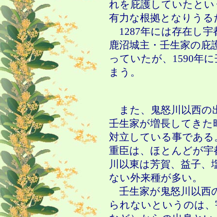
れを庇護していたとい
有力な根拠となりうる
1287年には存在し
鹿沼城主・壬生家の庇
っていたが、1590年
まう。
また、鬼怒川以西の
壬生家が増長してきた
対立している事である
重臣は、ほとんどが宇
川以東は芳賀、益子、
ない外来種が多い。
壬生家が鬼怒川以西
られないというのは、