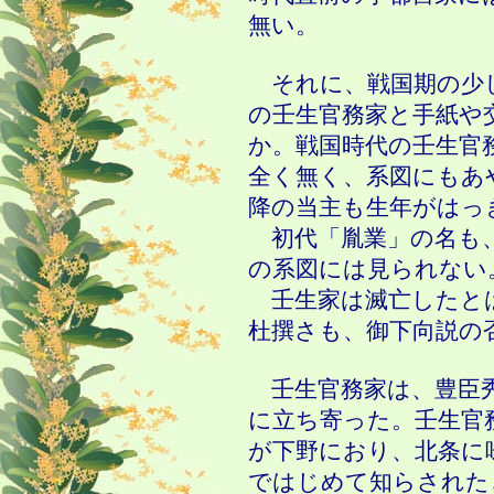
無い。
それに、戦国期の少
の壬生官務家と手紙や
か。戦国時代の壬生官
全く無く、系図にもあ
降の当主も生年がはっ
初代「胤業」の名も、
の系図には見られない
壬生家は滅亡したと
杜撰さも、御下向説の
壬生官務家は、豊臣
に立ち寄った。壬生官
が下野におり、北条に
ではじめて知らされた