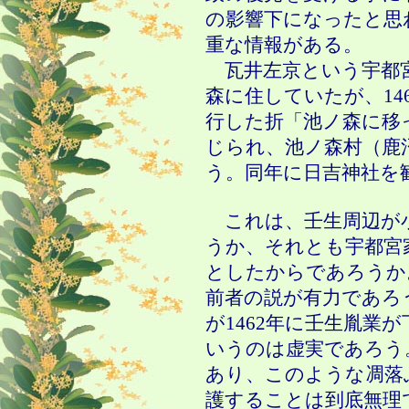
の影響下になったと思
重な情報がある。
瓦井左京という宇都宮
森に住していたが、14
行した折「池ノ森に移
じられ、池ノ森村（鹿
う。同年に日吉神社を
これは、壬生周辺が
うか、それとも宇都宮
としたからであろうか
前者の説が有力であろ
が1462年に壬生胤業
いうのは虚実であろう
あり、このような凋落
護することは到底無理