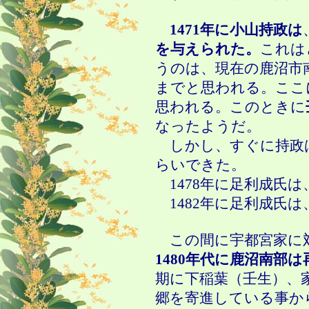
1471年に小山持政は
を与えられた。
これは
うのは、現在の鹿沼市
までと思われる。ここ
思われる。このときに
なったようだ。
しかし、すぐに持政
らいできた。
1478年に足利成氏は
1482年に足利成氏は
この間に宇都宮家に
1480年代に鹿沼南部
期に下稲葉（壬生）、
郷を寄進している事か