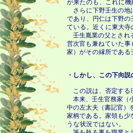
が来たのも、これに機
さらに下野壬生の地
であり、円仁は下野の
ている。近くに東大寺
壬生胤業の父とされる
営次官も兼ねていた事
家）がその縁所である
・しかし、この下向説
この説は、否定する
本来、壬生官務家（小
中の左太夫（書記官）
家柄である。家領も少
うな状況ではない。
筆を執る事を職業と