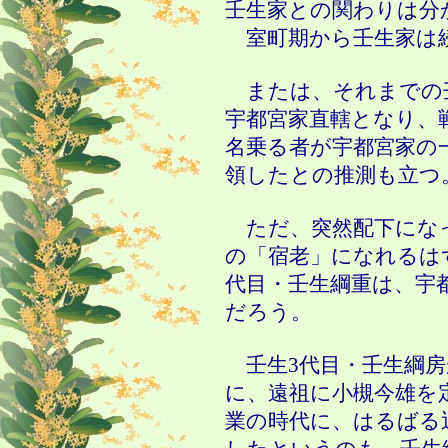
壬生家との関わりは分
室町期から壬生家は
または、それまでの
宇都宮家直轄となり、
名乗る者が宇都宮家の
領したとの推測も立つ
ただ、突然配下になっ
の「宿老」になれるは
代目・壬生綱重は、宇
だろう。
壬生
3
代目・壬生綱
に、遠祖に小槻今雄を
業の時代に、はるばる