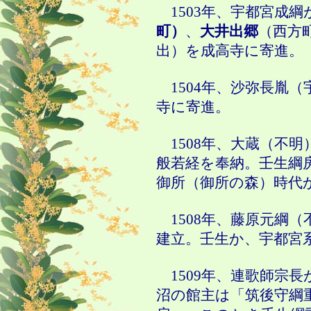
1503年、宇都宮成綱
町）
、
大井出郷
（西方
出）を成高寺に寄進。
1504年、沙弥長胤（
寺に寄進。
1508年、大蔵（不
般若経を奉納。壬生綱
御所（御所の森）時代
1508年、藤原元綱
建立。壬生か、宇都宮
1509年、連歌師宗
沼の館主は「筑後守綱